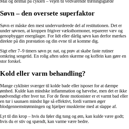
Mål og delmål på cyklen – vejen til vedvarende træningsglæde
Søvn – den oversete superfaktor
Søvn er måske den mest undervurderede del af restitutionen. Det er
under søvnen, at kroppen frigiver væksthormoner, reparerer væv og
genopbygger energilagre. For lidt eller dårlig søvn kan derfor mærkes
direkte på din præstation og din evne til at komme dig.
Sigt efter 7–9 timers søvn pr. nat, og prøv at skabe faste rutiner
omkring sengetid. En rolig aften uden skærme og koffein kan gøre en
stor forskel.
Kold eller varm behandling?
Mange cyklister sværger til kolde bade eller isposer for at dæmpe
ømhed. Kulde kan mindske inflammation og hævelse, men det er ikke
nødvendigt efter hver tur. For de fleste motionister er et varmt bad eller
en tur i saunaen mindst lige så effektivt, fordi varmen øger
blodgennemstrømningen og hjælper musklerne med at slappe af.
Lyt til din krop – hvis du føler dig tung og øm, kan kulde være godt;
hvis du er stiv og spændt, kan varme være bedre.