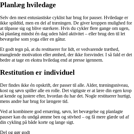
Planlæg hviledage
Selv den mest entusiastiske cyklist har brug for pauser. Hviledage er
ikke spildtid, men en del af træningen. De giver kroppen mulighed for
at tilpasse sig og blive stærkere. Hvis du cykler flere gange om ugen,
så planlæg mindst én dag uden hård aktivitet – eller brug den til let
bevægelse som yoga eller en gåtur.
Et godt tegn på, at du restituerer for lidt, er vedvarende træthed,
manglende motivation eller ømhed, der ikke forsvinder. I så fald er det
bedre at tage en ekstra hviledag end at presse igennem.
Restitution er individuel
Der findes ikke én opskrift, der passer til alle. Alder, træningsniveau,
kost og søvn spiller alle en rolle. Det vigtigste er at lære din egen krop
at kende og justere efter, hvordan du har det. Nogle restituerer hurtigt,
mens andre har brug for længere tid.
Ved at kombinere god ernæring, søvn, let bevægelse og planlagte
pauser kan du undgå ømme ben og stivhed – og få mere glæde ud af
din cykling på både korte og lange sigt.
Del og gør godt