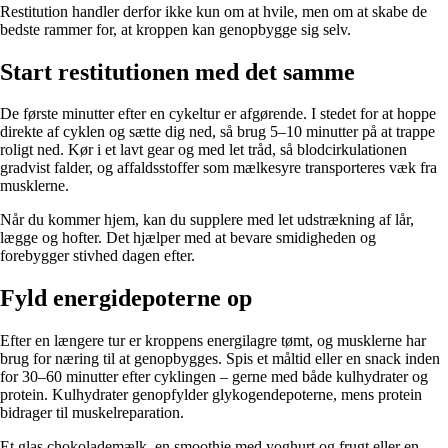
Restitution handler derfor ikke kun om at hvile, men om at skabe de
bedste rammer for, at kroppen kan genopbygge sig selv.
Start restitutionen med det samme
De første minutter efter en cykeltur er afgørende. I stedet for at hoppe
direkte af cyklen og sætte dig ned, så brug 5–10 minutter på at trappe
roligt ned. Kør i et lavt gear og med let tråd, så blodcirkulationen
gradvist falder, og affaldsstoffer som mælkesyre transporteres væk fra
musklerne.
Når du kommer hjem, kan du supplere med let udstrækning af lår,
lægge og hofter. Det hjælper med at bevare smidigheden og
forebygger stivhed dagen efter.
Fyld energidepoterne op
Efter en længere tur er kroppens energilagre tømt, og musklerne har
brug for næring til at genopbygges. Spis et måltid eller en snack inden
for 30–60 minutter efter cyklingen – gerne med både kulhydrater og
protein. Kulhydrater genopfylder glykogendepoterne, mens protein
bidrager til muskelreparation.
Et glas chokolademælk, en smoothie med yoghurt og frugt eller en