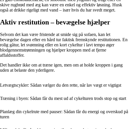
skive rugbrød med æg kan være en enkel og effektiv løsning. Husk
også at drikke rigeligt med vand – især hvis du har svedt meget.
Aktiv restitution – bevægelse hjælper
Selvom det kan være fristende at smide sig på sofaen, kan let
bevægelse dagen efter en hård tur faktisk fremskynde restitutionen. En
rolig gåtur, let svømning eller en kort cykeltur i lavt tempo øger
blodgennemstrømningen og hjælper kroppen med at fjerne
affaldsstoffer.
Det handler ikke om at træne igen, men om at holde kroppen i gang
uden at belaste den yderligere.
Letvægtscykler: Sådan vælger du den rette, når lav vægt er vigtigst
Træning i byen: Sådan får du mest ud af cykelturen trods stop og start
Planlæg din cykelrute med pauser: Sådan får du energi og overskud på
turen