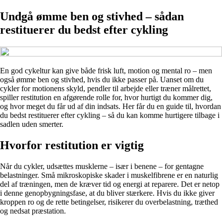
Undgå ømme ben og stivhed – sådan
restituerer du bedst efter cykling
En god cykeltur kan give både frisk luft, motion og mental ro – men
også ømme ben og stivhed, hvis du ikke passer på. Uanset om du
cykler for motionens skyld, pendler til arbejde eller træner målrettet,
spiller restitution en afgørende rolle for, hvor hurtigt du kommer dig,
og hvor meget du får ud af din indsats. Her får du en guide til, hvordan
du bedst restituerer efter cykling – så du kan komme hurtigere tilbage i
sadlen uden smerter.
Hvorfor restitution er vigtig
Når du cykler, udsættes musklerne – især i benene – for gentagne
belastninger. Små mikroskopiske skader i muskelfibrene er en naturlig
del af træningen, men de kræver tid og energi at reparere. Det er netop
i denne genopbygningsfase, at du bliver stærkere. Hvis du ikke giver
kroppen ro og de rette betingelser, risikerer du overbelastning, træthed
og nedsat præstation.