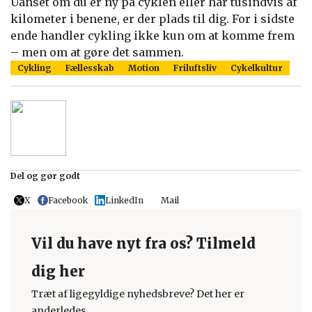
Uanset om du er ny på cyklen eller har tusindvis af
kilometer i benene, er der plads til dig. For i sidste
ende handler cykling ikke kun om at komme frem
– men om at gøre det sammen.
Cykling
Fællesskab
Motion
Friluftsliv
Cykelkultur
Del og gør godt
X
Facebook
LinkedIn
Mail
Vil du have nyt fra os? Tilmeld
dig her
Træt af ligegyldige nyhedsbreve? Det her er
anderledes.