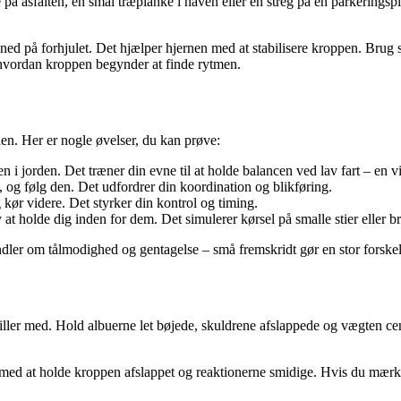
å asfalten, en smal træplanke i haven eller en streg på en parkeringspla
ed på forhjulet. Det hjælper hjernen med at stabilisere kroppen. Brug sm
 hvordan kroppen begynder at finde rytmen.
den. Her er nogle øvelser, du kan prøve:
i jorden. Det træner din evne til at holde balancen ved lav fart – en vig
, og følg den. Det udfordrer din koordination og blikføring.
kør videre. Det styrker din kontrol og timing.
v at holde dig inden for dem. Det simulerer kørsel på smalle stier eller br
ler om tålmodighed og gentagelse – små fremskridt gør en stor forskel 
ler med. Hold albuerne let bøjede, skuldrene afslappede og vægten centr
ed at holde kroppen afslappet og reaktionerne smidige. Hvis du mærker,