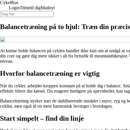
Cykel
Rus
Login
Tilmeld dig
Mailnyt
Balancetræning på to hjul: Træn din præcis
At kunne holde balancen på cyklen handler ikke kun om at undgå at vælte
din core og gøre dig mere sikker i alt fra bytrafik til mountainbikespor.
niveau.
Hvorfor balancetræning er vigtig
Når du cykler, arbejder kroppen konstant på at holde dig i balance. Små j
effektiv bliver din kørsel. Du reagerer hurtigere på ujævnheder, kan ta
Balancetræning styrker især de stabiliserende muskler i mave, ryg og b
cyklist, men også til en mere harmonisk bevæger i hverdagen.
Start simpelt – find din linje