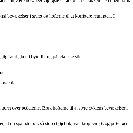
ds kan være nok. Det vigtigste er, at du har et sikkert sted uden trafik
å bevægelser i styret og hofterne til at korrigere retningen. I
tig færdighed i bytrafik og på tekniske stier.
oer.
over tid.
eret over pedalerne. Brug hofterne til at styre cyklens bevægelser i
 at du spænder op, så stop et øjeblik, ryst kroppen løs og prøv igen.