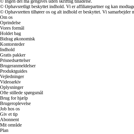
© Ingen del må gengives uden skriftlig tilladelse.
© Ophavsretligt beskyttet indhold. Vi er affiliatepartner og kan modtag
© Ophavsretten tilhører os og alt indhold er beskyttet. Vi samarbejder 
Om os
Oprindelse
Vores formål
Holdet bag
Bidrag økonomisk
Kontorsteder
Indhold
Gratis pakker
Prisnedsættelser
Brugeranmeldelser
Produktguides
Vejledninger
Videoarkiv
Oplysninger
Ofte stillede spørgsmål
Brug for hjælp
Brugeroplevelse
Job hos os
Giv et tip
Abonnent
Mit område
Plan