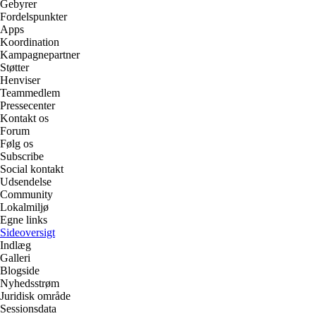
Gebyrer
Fordelspunkter
Apps
Koordination
Kampagnepartner
Støtter
Henviser
Teammedlem
Pressecenter
Kontakt os
Forum
Følg os
Subscribe
Social kontakt
Udsendelse
Community
Lokalmiljø
Egne links
Sideoversigt
Indlæg
Galleri
Blogside
Nyhedsstrøm
Juridisk område
Sessionsdata