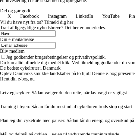
en investering i både sikkerhed og køreglæde.
Del og gør godt
X
Facebook
Instagram
LinkedIn
YouTube
Pin
Vil du have nyt fra os? Tilmeld dig her
Træt af ligegyldige nyhedsbreve? Det her er anderledes.
Din e-mailadresse
Bliv medlem
Jeg godkender brugerbetingelser og privatlivspolitik.
Du kan altid afmelde dig med ét klik. Ved tilmelding godkender du vore
De bedste cykelruter i Danmark
Oplev Danmarks smukke landskaber på to hjul! Denne e-bog præsenterer
Hent din e-bog nu
Letvægtscykler: Sådan vælger du den rette, når lav vægt er vigtigst
Træning i byen: Sådan får du mest ud af cykelturen trods stop og start
Planlæg din cykelrute med pauser: Sådan får du energi og overskud på
Mål og delmål på cyklen – vejen til vedvarende træningsglæde