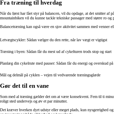
Fra træning til hverdag
Når du først har fået styr på balancen, vil du opdage, at det smitter af 
mountainbiken vil du kunne tackle tekniske passager med større ro og 
Balancetræning kan også være en sjov aktivitet sammen med venner ell
Letvægtscykler: Sådan vælger du den rette, når lav vægt er vigtigst
Træning i byen: Sådan får du mest ud af cykelturen trods stop og start
Planlæg din cykelrute med pauser: Sådan får du energi og overskud på
Mål og delmål på cyklen – vejen til vedvarende træningsglæde
Gør det til en vane
Som med al træning gælder det om at være konsekvent. Fem til ti minut
roligt sted undervejs og øv et par minutter.
Det kræver hverken dyrt udstyr eller meget plads, kun nysgerrighed og l