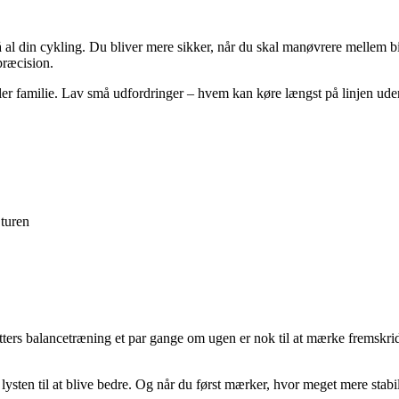
på al din cykling. Du bliver mere sikker, når du skal manøvrere mellem bi
præcision.
er familie. Lav små udfordringer – hvem kan køre længst på linjen ude
 turen
ters balancetræning et par gange om ugen er nok til at mærke fremskri
ysten til at blive bedre. Og når du først mærker, hvor meget mere stabil