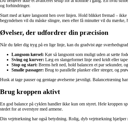
Du behøver ikke et avanceret setup for at komme i gang. En hvid stribe p
og forhindringer.
Start med at køre langsomt hen over linjen. Hold blikket fremad – ikke n
begyndelsen vil du måske slingre, men efter få minutter vil du mærke,
Øvelser, der udfordrer din præcision
Når du føler dig tryg på en lige linje, kan du gradvist øge sværhedsgra
Langsom kørsel:
Kør så langsomt som muligt uden at sætte foden 
Sving og kurver:
Læg en slangeformet linje med kridt eller tape
Stop og start:
Brems helt ned, hold balancen et par sekunder, og 
Smalle passager:
Brug to parallelle planker eller streger, og prø
Husk at tage pauser og gentage øvelserne jævnligt. Balancetræning hand
Brug kroppen aktivt
En god balance på cyklen handler ikke kun om styret. Hele kroppen spil
stedet for at overstyre med armene.
Din vejrtrækning har også betydning. Rolig, dyb vejrtrækning hjælper m