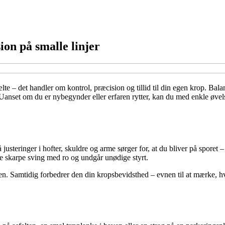
ion på smalle linjer
 – det handler om kontrol, præcision og tillid til din egen krop. Balan
 Uanset om du er nybegynder eller erfaren rytter, kan du med enkle øvelse
usteringer i hofter, skuldre og arme sørger for, at du bliver på sporet –
ge skarpe sving med ro og undgår unødige styrt.
en. Samtidig forbedrer den din kropsbevidsthed – evnen til at mærke, h